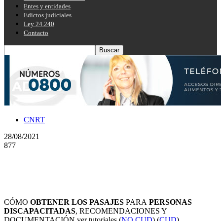
Entes y entidades
Edictos judiciales
Ley 24.240
Contacto
CNRT
28/08/2021
877
CÓMO
OBTENER LOS PASAJES
PARA
PERSONAS
DISCAPACITADAS
, RECOMENDACIONES Y
DOCUMENTACIÓN ver tutoriales (
NO CUD
) (
CUD
)