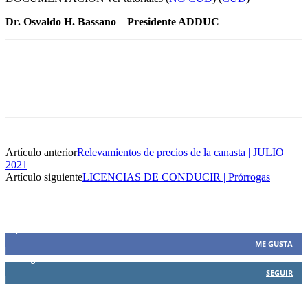
Dr. Osvaldo H. Bassano
–
Presidente ADDUC
Artículo anterior
Relevamientos de precios de la canasta | JULIO
2021
Artículo siguiente
LICENCIAS DE CONDUCIR | Prórrogas
SIEMPRE CONECTADOS
1,500
Fans
ME GUSTA
0
Seguidores
SEGUIR