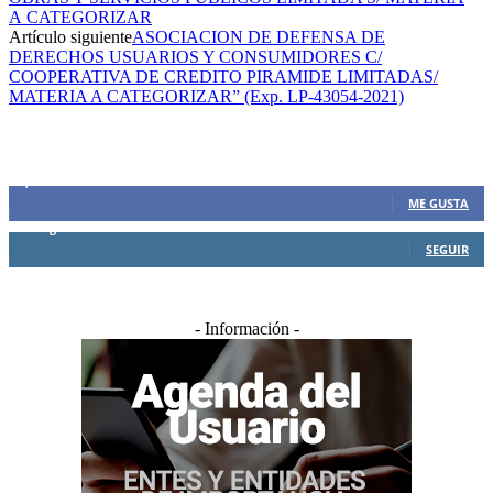
A CATEGORIZAR
Artículo siguiente
ASOCIACION DE DEFENSA DE
DERECHOS USUARIOS Y CONSUMIDORES C/
COOPERATIVA DE CREDITO PIRAMIDE LIMITADAS/
MATERIA A CATEGORIZAR” (Exp. LP-43054-2021)
SIEMPRE CONECTADOS
1,500
Fans
ME GUSTA
0
Seguidores
SEGUIR
- Información -