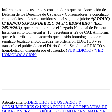
Informamos a los usuarios y consumidores que esta Asociación de
Defensa de los Derechos de Usuarios y Consumidores, a conciliado
en beneficios de los consumidores en el siguiente juicio:
“(ADDUC)
C/ BANCO SANTANDER RIO SA S/ ORDINARIIO” (Exp.
24519/2011)
, que tramita por ante el Juzgado Nacional de Primera
Instancia en lo Comercial n° 15, Secretaría n° 29 de CABA informa
que se ha arribado a un acuerdo que ha sido homologado por el
señalado Juzgado el 30/05//2022, se ordenaron EDICTOS y se
transcribe el publicado en el Diario Clarín. Se adjunta EDICTO y
homologación dispuesta por el Juzgado. (
VER EDICTO
) (
VER
HOMOLOGACION
)
Artículo anterior
DERECHOS DE USUARIOS Y
CONSUMIDORES C/ USINA POPULAR COOPERATIVA DE
OBRAS Y SERVICIOS PÚBLICOS LIMITADA S/ MATERIA