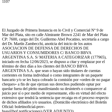
1107
El Juzgado de Primera Instancia en lo Civil y Comercial Nº 9 de
Mar del Plata, sito en calle Almirante Brown 2241 de Mar del Plata
CP: 7600, cargo del Dr. Guillermo Abel Pocatino, secretaría a cargo
del Dr. Martín Zambecchi, anoticia del inicio de los autos
ASOCIACION DE DEFENSA DE DERECHOS DE
USUARIOS Y CONSUMIDORES C/ BANCO BBVA
ARGENTINA S.A. S/ MATERIA A CATEGORIZAR (177965),
iniciado en fecha 12/06/2023, se dispuso a citar y emplazar por el
término de diez días a los clientes del BANCO BBVA
ARGENTINA S.A. que sean o hayan sido titulares de cuentas
corrientes en forma individual o como integrantes de un paquete
bancario y/o se les haya cobrado la comisión por «orden de no pagar
cheques» a fin de que ejerzan sus derechos pudiendo optar por
quedar fuera del pleito manifestando su desinterés o comparecer al
juicio por sí o por medio de representante, ello en virtud del efecto
extensivo que tendrá la sentencia que recaiga en el proceso respecto
de dichos afiliados y/o usuarios. (Domicilio electrónico del Boletín
Oficial: boletinoficial-prov-
bsas@bof.notificaciones) (VER ADJUNTO)