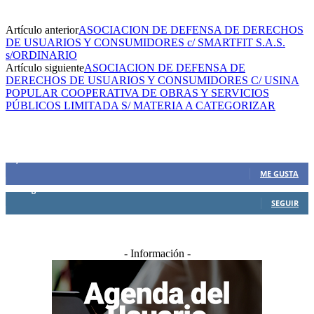
Artículo anterior
ASOCIACION DE DEFENSA DE DERECHOS
DE USUARIOS Y CONSUMIDORES c/ SMARTFIT S.A.S.
s/ORDINARIO
Artículo siguiente
ASOCIACION DE DEFENSA DE
DERECHOS DE USUARIOS Y CONSUMIDORES C/ USINA
POPULAR COOPERATIVA DE OBRAS Y SERVICIOS
PÚBLICOS LIMITADA S/ MATERIA A CATEGORIZAR
SIEMPRE CONECTADOS
1,500
Fans
ME GUSTA
0
Seguidores
SEGUIR
- Información -