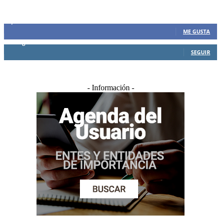
SIEMPRE CONECTADOS
1,500
Fans
ME GUSTA
0
Seguidores
SEGUIR
- Información -