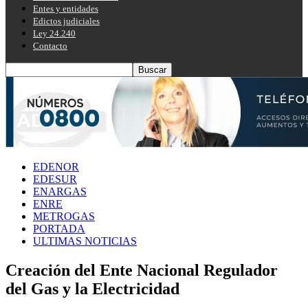
Entes y entidades
Edictos judiciales
Ley 24.240
Contacto
EDENOR
EDESUR
ENARGAS
ENRE
METROGAS
PORTADA
ULTIMAS NOTICIAS
Creación del Ente Nacional Regulador
del Gas y la Electricidad