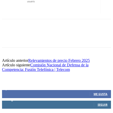
Artículo anterior
Relevamientos de precio Febrero 2025
Artículo siguiente
Comisión Nacional de Defensa de la
Competencia: Fusión Telefónica | Telecom
SIEMPRE CONECTADOS
1,500
Fans
ME GUSTA
0
Seguidores
SEGUIR