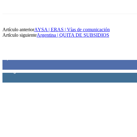
Artículo anterior
AYSA | ERAS | Vías de comunicación
Artículo siguiente
Argentina | QUITA DE SUBSIDIOS
SIEMPRE CONECTADOS
1,500
Fans
0
Seguidores