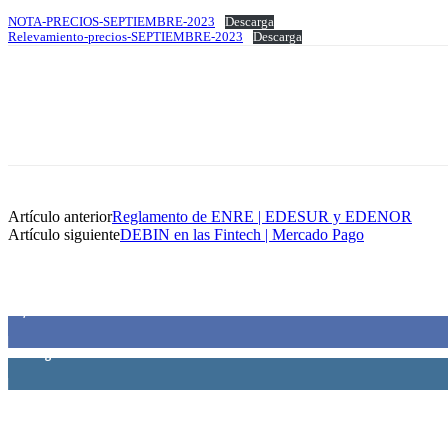
NOTA-PRECIOS-SEPTIEMBRE-2023
Descarga
Relevamiento-precios-SEPTIEMBRE-2023
Descarga
Artículo anterior
Reglamento de ENRE | EDESUR y EDENOR
Artículo siguiente
DEBIN en las Fintech | Mercado Pago
SIEMPRE CONECTADOS
1,500
Fans
0
Seguidores