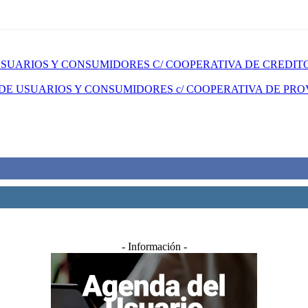
UARIOS Y CONSUMIDORES C/ COOPERATIVA DE CREDITO 
E USUARIOS Y CONSUMIDORES c/ COOPERATIVA DE PROV
- Información -