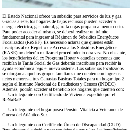
El Estado Nacional ofrece un subsidio para servicios de luz y gas.
Gracias a este, los hogares de bajos recursos pueden acceder a
energía eléctrica, gas natural, garrafa o gas propano a menor costo.
Para poder acceder al mismo, se deberá realizar un trámite
fundamental para ingresar al Régimen de Subsidios Energéticos
Focalizados (ReSEF). Es necesario aclarar que quienes están
inscriptos al ex Registro de Acceso a los Subsidios Energéticos
(RASE) no deberán realizar el procedimiento otra vez. No obstante,
los beneficiarios del ex Programa Hogar y aquellas personas que
recibían la Tarifa Social de Gas deberán inscribirse para recibir la
ayuda económica bajo el nuevo sistema. Los subsidios focalizados
se otorgan a aquellos grupos familiares que cuenten con ingresos
netos menores a tres Canastas Básicas Totales para un hogar tipo 2
según el Instituto Nacional de Estadísticas y Censos (INDEC).
Además, podrán acceder al beneficio los hogares que cuenten con:
— Un integrante con Certificado de Vivienda expedido por el
ReNaBaP.
— Un integrante del hogar posea Pensión Vitalicia a Veteranos de
Guerra del Atlántico Sur.
— Un integrante con Certificado Único de Discapacidad (CUD)
Para obtener el subsidio para servicios de gas y luz, los beneficiarios