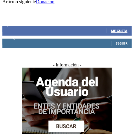
Artículo siguiente
Donacion
SIEMPRE CONECTADOS
1,500
Fans
ME GUSTA
0
Seguidores
SEGUIR
- Información -