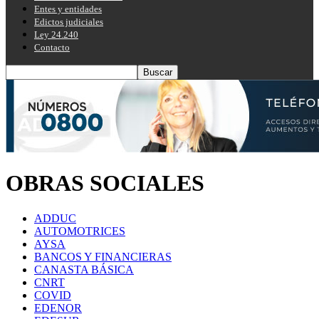
Entes y entidades
Edictos judiciales
Ley 24.240
Contacto
OBRAS SOCIALES
ADDUC
AUTOMOTRICES
AYSA
BANCOS Y FINANCIERAS
CANASTA BÁSICA
CNRT
COVID
EDENOR