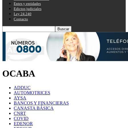
Entes y entidades
Edictos judiciales
Ley 24.240
Contacto
OCABA
ADDUC
AUTOMOTRICES
AYSA
BANCOS Y FINANCIERAS
CANASTA BÁSICA
CNRT
COVID
EDENOR